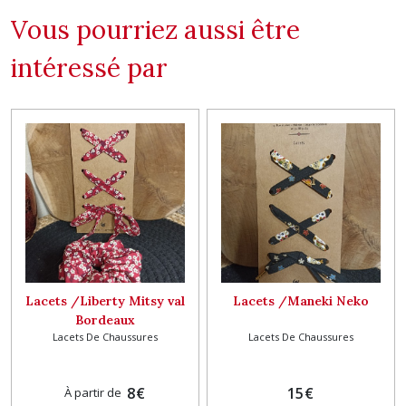
Vous pourriez aussi être
intéressé par
Lacets /Liberty Mitsy val
Lacets /Maneki Neko
Bordeaux
Lacets De Chaussures
Lacets De Chaussures
8
€
15
€
À partir de