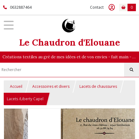
0632887464
Contact
0
Le Chaudron d'Elouane
Créations textiles au gré de mes idées et de vos envies - fait main - majoritairement en pièce unique
Accueil
Accessoires et divers
Lacets de chaussures
Lacets /Liberty Capel