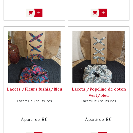
Lacets /Fleurs fushia/Bleu
Lacets /Popeline de coton
Vert/bleu
Lacets De Chaussures
Lacets De Chaussures
8
€
8
€
À partir de
À partir de