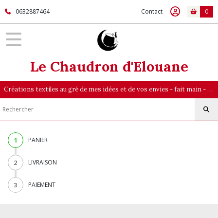
0632887464
Contact
0
Le Chaudron d'Elouane
Créations textiles au gré de mes idées et de vos envies - fait main - majoritairement en pièce unique
1
PANIER
2
LIVRAISON
3
PAIEMENT