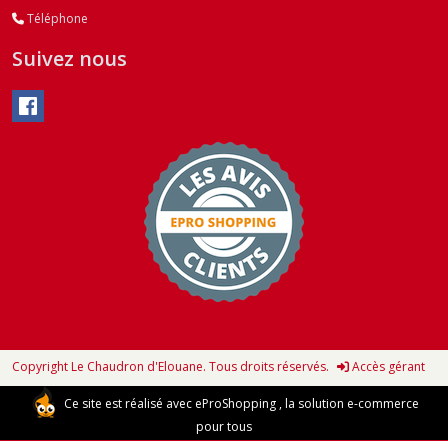
Téléphone
Suivez nous
Copyright Le Chaudron d'Elouane. Tous droits réservés.
Accès gérant
Ce site est réalisé avec
eProShopping
, la solution e-commerce
pour tous