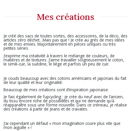
L'Atelier "Le Chaudron d'Elouane"
Mes créations
Je créé des sacs de toutes sortes, des accessoires, de la déco, des
articles zéro déchet…Mais pas que ! Je crée au grés de mes idées
et de mes envies. Majoritairement en pièces uniques ou très
petites séries.
J’exprime ma créativité à travers le mélange de couleurs, de
matières et de textures. J’aime travailler soigneusement le coton,
le simili-cuir, la suédine, le liège et parfois un peu de cuir.
Je couds beaucoup avec des cotons américains et japonais du fait
de leur qualité et leur originalité.
Beaucoup de mes créations sont d’inspiration japonaise.
Je fais également de l’upcycling : je crée du neuf avec de l’ancien,
du tissu encore riche de possibilités et qui ne demande qu’à
réapparaître sous une forme nouvelle. Dans ce créneau, je réalise
des créations à partir de Jeans et de cravates.
J’ai cependant un défaut « mon imagination coure plus vite que
mon aiguille » !