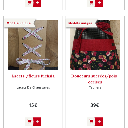
Modèle unique
Modèle unique
Lacets /fleurs fuchsia
Douceurs sucrées/pois-
cerises
Lacets De Chaussures
Tabliers
15
€
39
€