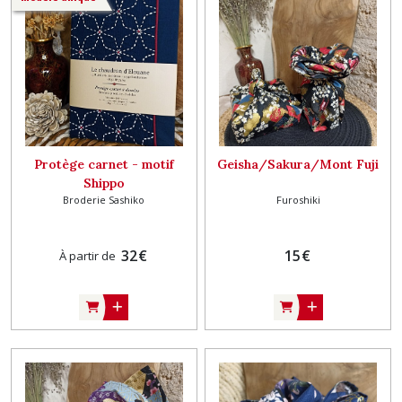
Protège carnet - motif
Geisha/Sakura/Mont Fuji
Shippo
Broderie Sashiko
Furoshiki
32
€
15
€
À partir de