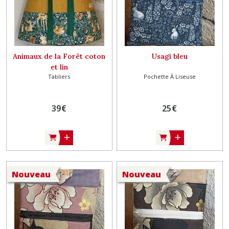
Animaux de la Forêt coton
Usagi bleu
et lin
Tabliers
Pochette À Liseuse
39
€
25
€
Nouveau
Nouveau