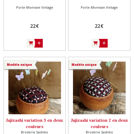
Porte-Monnaie Vintage
Porte-Monnaie Vintage
22
€
22
€
Modèle unique
Modèle unique
Jujizashi variation 3 en deux
Jujizashi variation 2 en deux
couleurs
couleurs
Broderie Sashiko
Broderie Sashiko