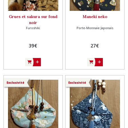
Grues et sakura sur fond
Maneki neko
noir
Furoshiki
Porte-Monnaie Japonais
39
€
27
€
Exclusivité
Exclusivité