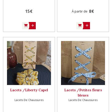
15
€
8
€
À partir de
Lacets /Liberty Capel
Lacets /Petites fleurs
bleues
Lacets De Chaussures
Lacets De Chaussures