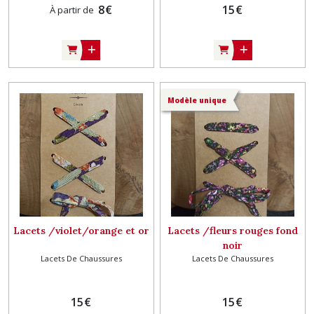
8
€
15
€
À partir de
Modèle unique
Lacets /violet/orange et or
Lacets /fleurs rouges fond
noir
Lacets De Chaussures
Lacets De Chaussures
15
€
15
€