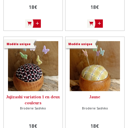
18
€
18
€
Modèle unique
Modèle unique
Jujizashi variation 1 en deux
Jaune
couleurs
Broderie Sashiko
Broderie Sashiko
18
€
18
€