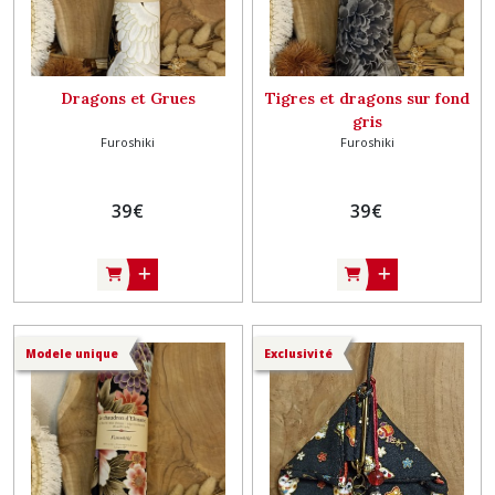
Dragons et Grues
Tigres et dragons sur fond
gris
Furoshiki
Furoshiki
39
€
39
€
Modele unique
Exclusivité