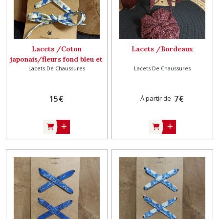
Lacets /Coton
Lacets /Bordeaux
japonais/fleurs fond bleu et
Lacets De Chaussures
Lacets De Chaussures
argent
15
€
7
€
À partir de