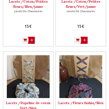
Lacets /Coton/Petites
Lacets /Coton/Petites
fleurs/Bleu/jaune
fleurs/Vert/jaune
Lacets De Chaussures
Lacets De Chaussures
15
€
15
€
Lacets /Popeline de coton
Lacets /Fleurs fushia/Bleu
Vert/bleu