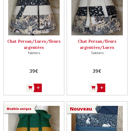
Chat Persan/Lurex/fleurs
Chat Persan/fleurs
argentées
argentées/Lurex
Tabliers
Tabliers
39
€
39
€
Nouveau
Modèle unique