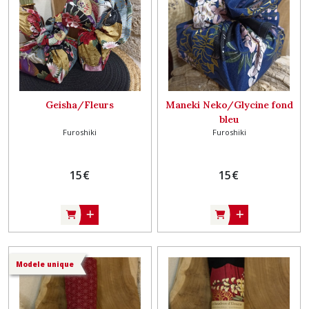
Geisha/Fleurs
Maneki Neko/Glycine fond
bleu
Furoshiki
Furoshiki
15
€
15
€
Modele unique