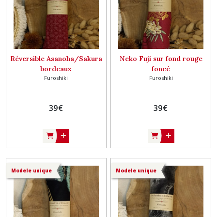
Réversible Asanoha/Sakura
Neko Fuji sur fond rouge
bordeaux
foncé
Furoshiki
Furoshiki
39
€
39
€
Modele unique
Modele unique