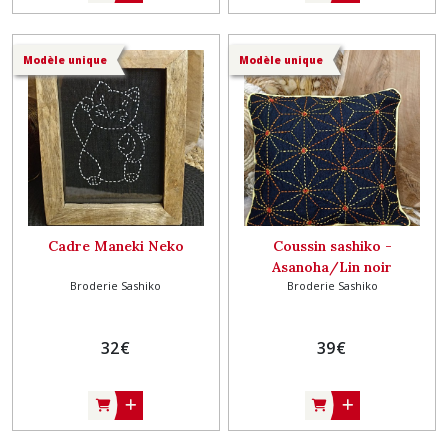
Modèle unique
Modèle unique
Cadre Maneki Neko
Coussin sashiko -
Asanoha/Lin noir
Broderie Sashiko
Broderie Sashiko
32
€
39
€