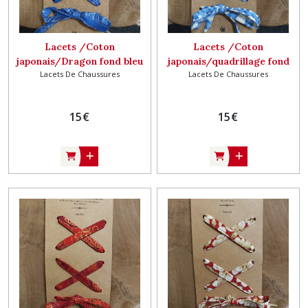
Lacets /Coton
Lacets /Coton
japonais/Dragon fond bleu
japonais/quadrillage fond
Lacets De Chaussures
Lacets De Chaussures
et argent
bleu et argent
15
€
15
€