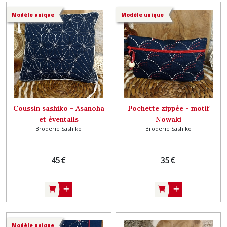
Modèle unique
Modèle unique
Coussin sashiko - Asanoha
Pochette zippée - motif
et éventails
Nowaki
Broderie Sashiko
Broderie Sashiko
45
€
35
€
Modèle unique