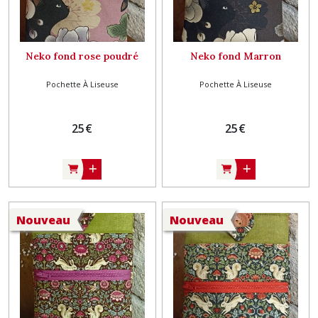
Neko fond rose poudré
Neko fond Marron
Pochette À Liseuse
Pochette À Liseuse
25
€
25
€
Nouveau
Nouveau