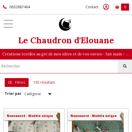
Fermer
0632887464
Contact
0
FILTRES
Tous
Le Chaudron d'Elouane
les
produits
Créations textiles au gré de mes idées et de vos envies - fait main - majoritairement en pièce unique
Accessoires
et
divers
(40)
Filtres
165 résultats
Inspiration
Japon
Trier par
(50)
Pochons
Nouveauté - Modèle unique
en
Nouveauté - Modèle unique
lin
(4)