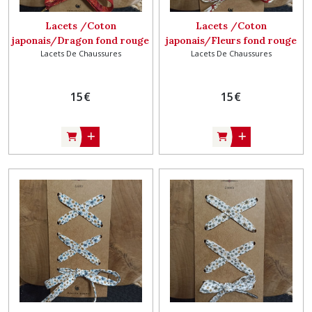
Lacets /Coton
Lacets /Coton
japonais/Dragon fond rouge
japonais/Fleurs fond rouge
Lacets De Chaussures
Lacets De Chaussures
et or
et or
15
€
15
€