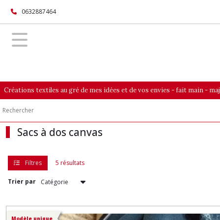
Fermer
0632887464
FILTRES
Tous
les
produits
Créations textiles au gré de mes idées et de vos envies - fait main - m
Sacs
et
pochettes
Sacs à dos canvas
Le
601
(3)
Filtres
5 résultats
Trier par
Les
lièges
(1)
Modèle unique