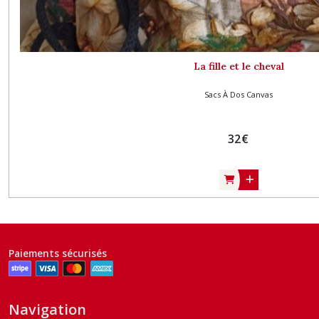
La fille et le cheval
Sacs À Dos Canvas
32
€
Paiements sécurisés
Navigation