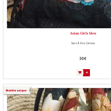
Asian Girls bleu
Sacs À Dos Canvas
30
€
Modèle unique