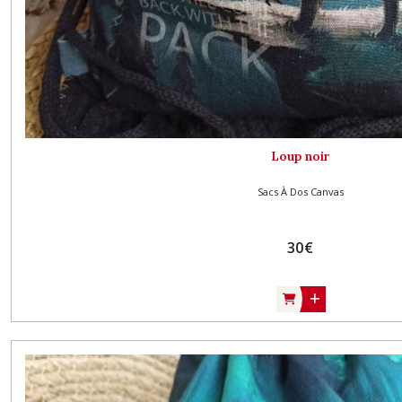
Sacs
à
dos
(12)
Sacs
à
Loup noir
dos
canvas
Sacs À Dos Canvas
(5)
30
€
Sacs
bourses
anses
rondes
(4)
Sacs
cabas