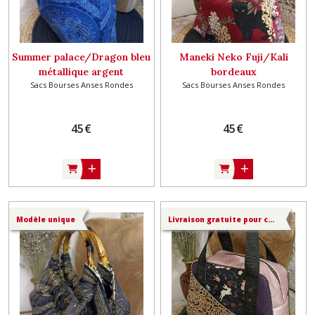
Summer palace/Dragon bleu
Maneki Neko Fuji/Kali
métallique argent
bordeaux
Sacs Bourses Anses Rondes
Sacs Bourses Anses Rondes
45
€
45
€
Modèle unique
Livraison gratuite pour ce produit